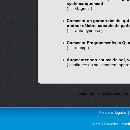
systématiquement
( .. : Gagnez )
Comment un garçon timide, qui n
orateur célebre capable de parl
( .. : auto hypnose )
Comment Programmer Avec Qt c++ 
( .. : qt cpp )
Augmenter son estime de soi, va
( confiance en soi.comment appre
comment-apprendre.com : Secr
Mentions légales
|
Martin Gamsby :
mart